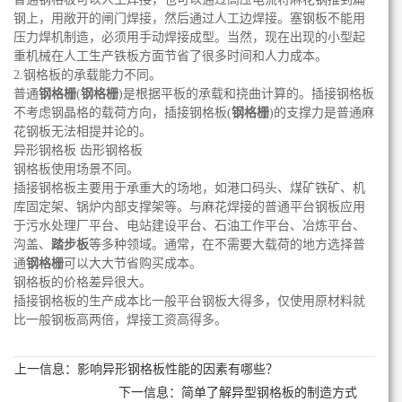
钢上，用敞开的闸门焊接，然后通过人工边焊接。塞钢板不能用
压力焊机制造，必须用手动焊接成型。当然，现在出现的小型起
重机械在人工生产铁板方面节省了很多时间和人力成本。
2.钢格板的承载能力不同。
普通
钢格栅
(
钢格栅
)是根据平板的承载和挠曲计算的。
插接钢格板
不考虑钢晶格的载荷方向，插接钢格板(
钢格栅
)的支撑力是普通麻
花钢板无法相提并论的。
异形钢格板 齿形钢格板
钢格板使用场景不同。
插接钢格板主要用于承重大的场地，如港口码头、煤矿铁矿、机
库固定架、锅炉内部支撑架等。与麻花焊接的普通平台钢板应用
于污水处理厂平台、电站建设平台、石油工作平台、冶炼平台、
沟盖、
踏步板
等多种领域。通常，在不需要大载荷的地方选择普
通
钢格栅
可以大大节省购买成本。
钢格板的价格差异很大。
插接钢格板
的生产成本比一般平台钢板大得多，仅使用原材料就
比一般钢板高两倍，焊接工资高得多。
上一信息：
影响异形钢格板性能的因素有哪些？
下一信息：
简单了解异型钢格板的制造方式