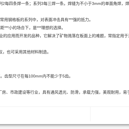
2每四条焊一条；系列3每三焊一条。焊缝为不小于3mm的单面角焊，焊
在常用钢格板的系列中，对表面冲击具有***强的抵力。
距***小的场合下，是***理想的选择。
采矿业的应用而开发的品种，它解决了矿物溅落在板面上的难题，常指定用
方协议，也可采用其他材料制造。
。齿型尺寸在每100mm内不能少于5齿。
厂房、市政建设等行业，具有通风透光、防滑，承载力强，美观耐用，易