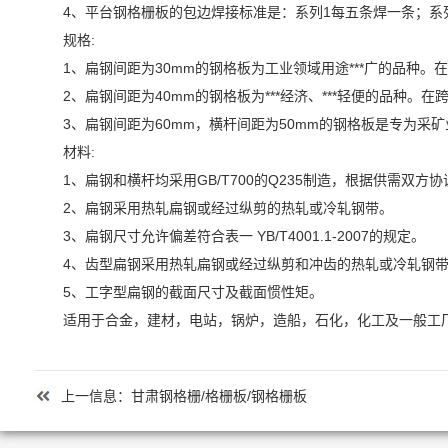
4、平台钢格栅板的包边焊接标准是：系列1每五条焊一条；系列
规格:
1、扁钢间距为30mm的钢格板为工业领域用途***广的品种。
2、扁钢间距为40mm的钢格板为***经济、***轻便的品种。在跨
3、扁钢间距为60mm，横杆间距为50mm的钢格板是专为
材料:
1、扁钢和横杆均采用GB/T700的Q235制造，根据供需双
2、扁钢采用热轧扁钢或经过纵剪的热轧或冷轧钢带。
3、扁钢尺寸允许偏差符合表一 YB/T4001.1-2007的规定。
4、齿型扁钢采用热轧扁钢或经过纵剪和冲齿的热轧或冷轧钢带
5、工字型扁钢的截面尺寸及截面惯性矩。
适用于合金，建材，电站，锅炉，造船，石化，化工及一般工
上一信息：
甘肃钢格栅/格栅板/钢格栅板