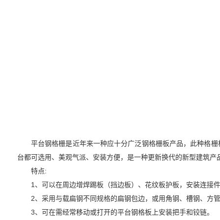
平台钢格栅是近年来一种应十分广泛钢格栅板产品，此种格栅板
台都可选用、美观气派、安装方便，是一种更新换代的新型建筑产
特点:
1、可以在周边增焊踢板（挡边板）、花纹板护板，安装连接
2、采用与载扁钢不同规格的扁钢包边，或用角钢、槽钢、方
3、可在需经常移动或打开的平台钢格板上安装把手和铰链。